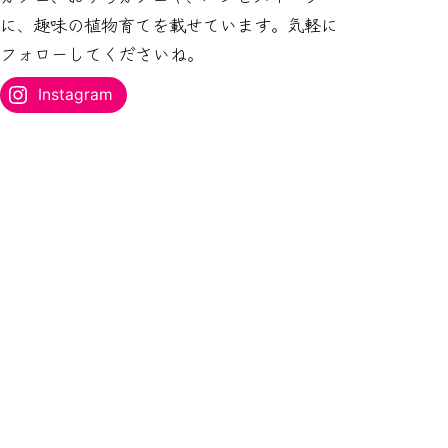
ス
に、趣味の植物育てを載せています。気軽に
を
フォローしてくださいね。
入
力...
Instagram