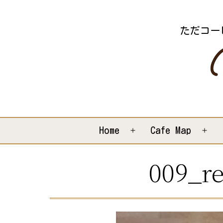
コ
ン
ただコー
テ
ン
ツ
へ
ス
キ
Home
Cafe Map
メ
メ
ッ
ニ
ニ
009_re
プ
ュ
ュ
ー
ー
を
を
開
開