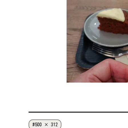
く
く
フ
500 × 312