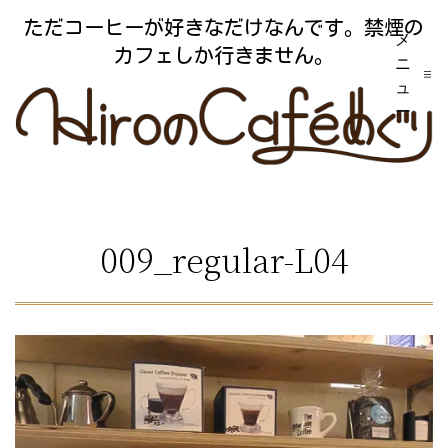
コ
ただコーヒーが好きなだけなんです。禁煙の
メ
ン
カフェしか行きません。
ニ
テ
ュ
ー
ン
ツ
へ
ス
009_regular-L04
キ
ッ
プ