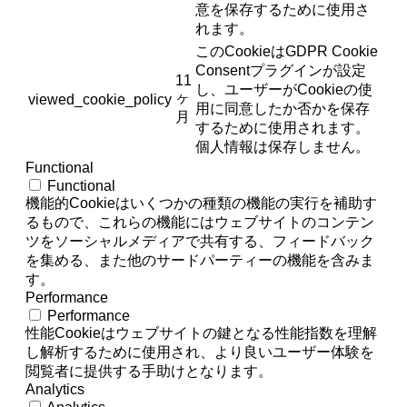
意を保存するために使用さ
れます。
このCookieはGDPR Cookie
Consentプラグインが設定
11
し、ユーザーがCookieの使
ヶ
viewed_cookie_policy
用に同意したか否かを保存
月
するために使用されます。
個人情報は保存しません。
Functional
Functional
機能的Cookieはいくつかの種類の機能の実行を補助す
るもので、これらの機能にはウェブサイトのコンテン
ツをソーシャルメディアで共有する、フィードバック
を集める、また他のサードパーティーの機能を含みま
す。
Performance
Performance
性能Cookieはウェブサイトの鍵となる性能指数を理解
し解析するために使用され、より良いユーザー体験を
閲覧者に提供する手助けとなります。
Analytics