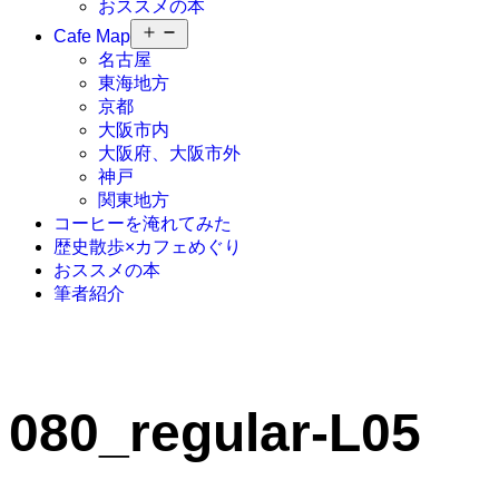
おススメの本
メ
Cafe Map
ニ
名古屋
ュ
東海地方
ー
京都
を
大阪市内
開
く
大阪府、大阪市外
神戸
関東地方
コーヒーを淹れてみた
歴史散歩×カフェめぐり
おススメの本
筆者紹介
080_regular-L05