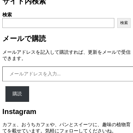
サイト内検索
検索
検索
メールで購読
メールアドレスを記入して購読すれば、更新をメールで受信
できます。
メ
ー
ル
ア
購読
ド
レ
ス
Instagram
を
入
カフェ、おうちカフェや、パンとスイーツに、趣味の植物育
力...
てを載せています。気軽にフォローしてくださいね。