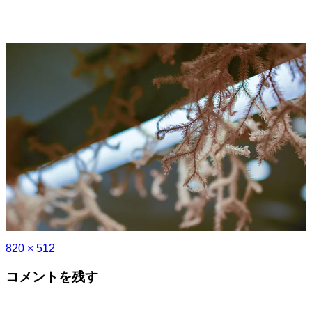
フ
820 × 512
ル
コメントを残す
サ
イ
ズ