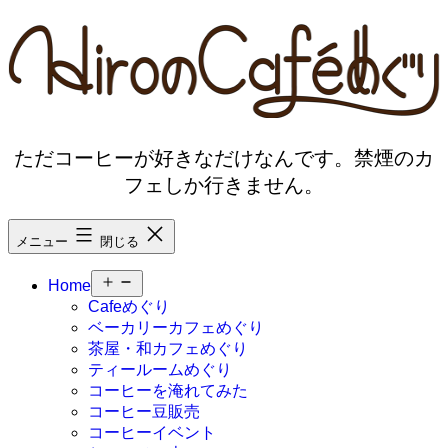
コ
ン
テ
ン
ツ
へ
ス
ただコーヒーが好きなだけなんです。禁煙のカ
キ
フェしか行きません。
ッ
プ
メニュー
閉じる
メ
Home
ニ
Cafeめぐり
ュ
ベーカリーカフェめぐり
ー
茶屋・和カフェめぐり
を
ティールームめぐり
開
く
コーヒーを淹れてみた
コーヒー豆販売
コーヒーイベント