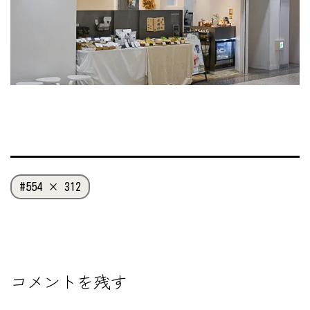
フ
554 × 312
ル
サ
イ
ズ
コメントを残す