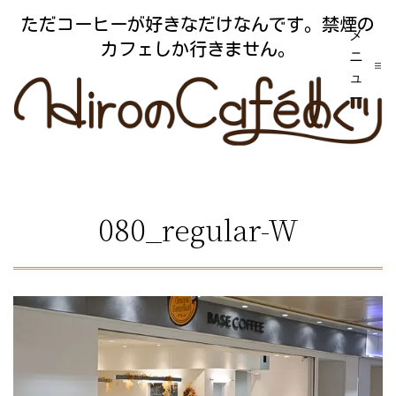
コ
ただコーヒーが好きなだけなんです。禁煙の
メ
ン
カフェしか行きません。
ニ
テ
ュ
ー
ン
ツ
へ
ス
080_regular-W
キ
ッ
プ