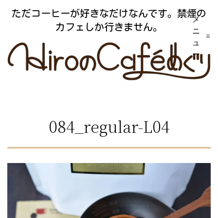
コ
ただコーヒーが好きなだけなんです。禁煙の
メ
ン
カフェしか行きません。
ニ
テ
ュ
ー
ン
ツ
へ
ス
084_regular-L04
キ
ッ
プ