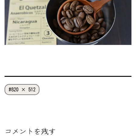
フ
820 × 512
ル
サ
イ
ズ
コメントを残す