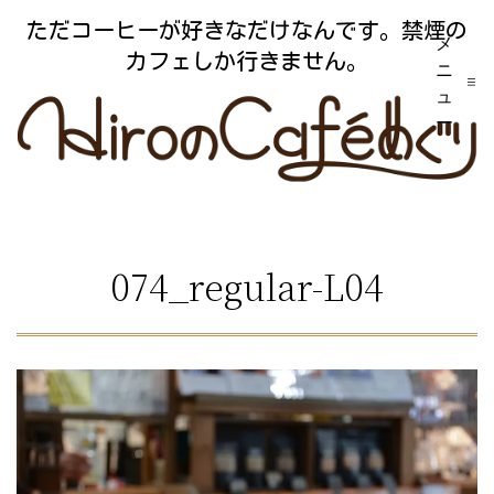
コ
ただコーヒーが好きなだけなんです。禁煙の
メ
ン
カフェしか行きません。
ニ
テ
ュ
ー
ン
ツ
へ
ス
074_regular-L04
キ
ッ
プ