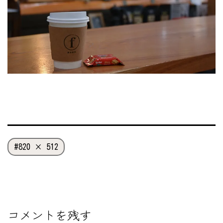
フ
820 × 512
ル
サ
イ
ズ
コメントを残す