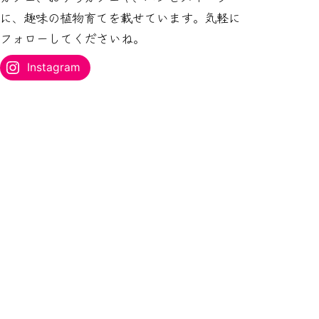
ス
に、趣味の植物育てを載せています。気軽に
を
フォローしてくださいね。
入
力...
Instagram