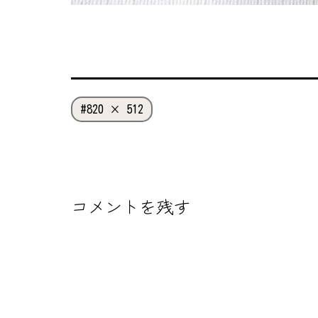
フ
820 × 512
ル
サ
イ
ズ
コメントを残す