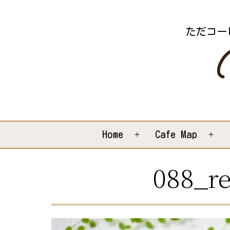
コ
ン
ただコー
テ
ン
ツ
へ
ス
キ
Home
Cafe Map
メ
メ
ッ
ニ
ニ
088_re
プ
ュ
ュ
ー
ー
を
を
開
開