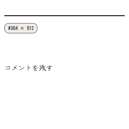
フ
384 × 512
ル
サ
イ
ズ
コメントを残す