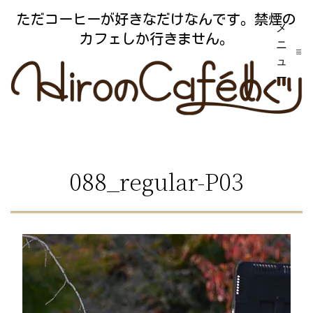
コ
ただコーヒーが好きなだけなんです。禁煙の
メ
ン
カフェしか行きません。
ニ
テ
ュ
ー
ン
ツ
へ
ス
088_regular-P03
キ
ッ
プ