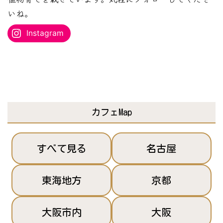
を
いね。
入
Instagram
力...
カフェMap
すべて見る
名古屋
東海地方
京都
大阪市内
大阪