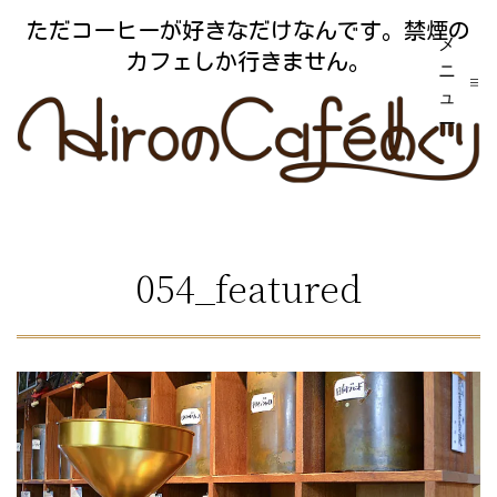
コ
ただコーヒーが好きなだけなんです。禁煙の
メ
ン
カフェしか行きません。
ニ
テ
ュ
ー
ン
ツ
へ
ス
054_featured
キ
ッ
プ