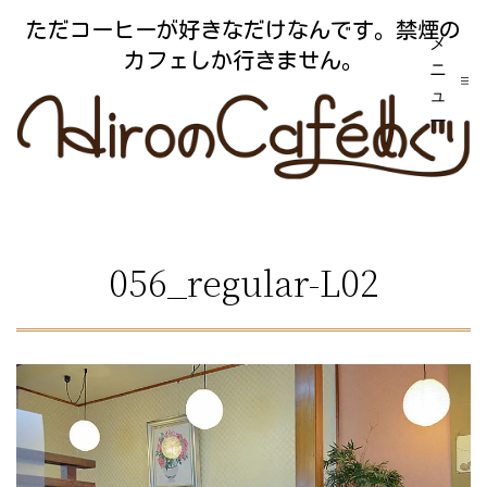
コ
ただコーヒーが好きなだけなんです。禁煙の
メ
ン
カフェしか行きません。
ニ
テ
ュ
ー
ン
ツ
へ
ス
056_regular-L02
キ
ッ
プ