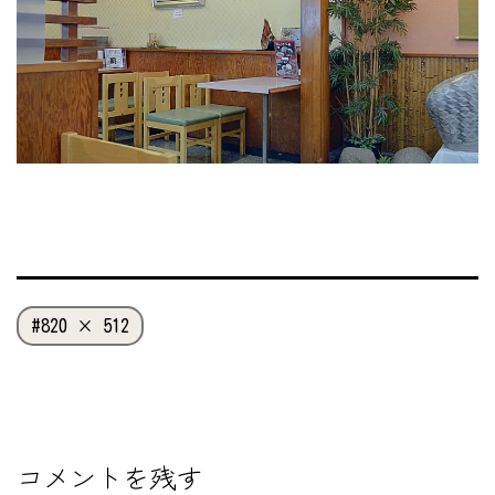
フ
820 × 512
ル
サ
イ
ズ
コメントを残す