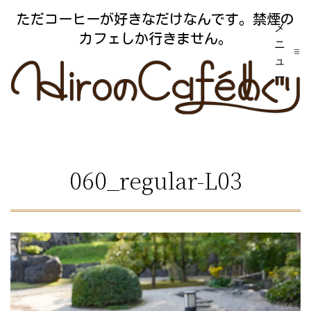
コ
ただコーヒーが好きなだけなんです。禁煙の
メ
ン
カフェしか行きません。
ニ
テ
ュ
ー
ン
ツ
へ
ス
060_regular-L03
キ
ッ
プ