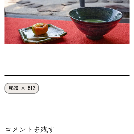
フ
820 × 512
ル
サ
イ
ズ
コメントを残す