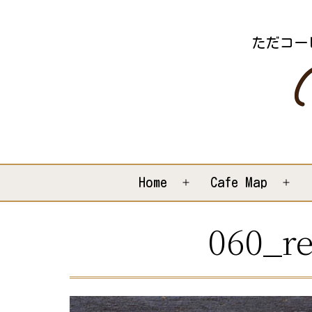
コ
ン
ただコー
テ
ン
ツ
へ
ス
キ
Home
Cafe Map
メ
メ
ッ
ニ
ニ
060_re
プ
ュ
ュ
ー
ー
を
を
開
開