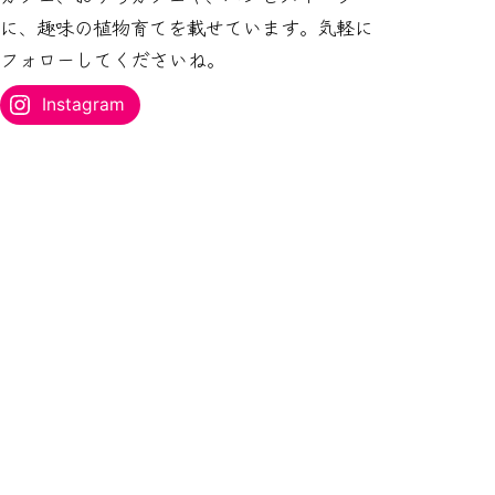
ス
に、趣味の植物育てを載せています。気軽に
を
フォローしてくださいね。
入
力...
Instagram