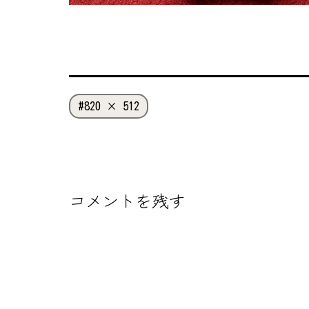
フ
820 × 512
ル
サ
イ
ズ
コメントを残す