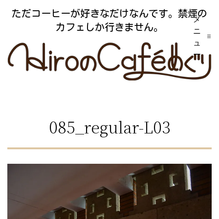
コ
ただコーヒーが好きなだけなんです。禁煙の
メ
ン
カフェしか行きません。
ニ
テ
ュ
ー
ン
ツ
へ
ス
085_regular-L03
キ
ッ
プ