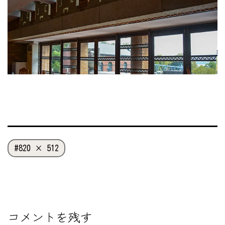
フ
820 × 512
ル
サ
イ
ズ
コメントを残す