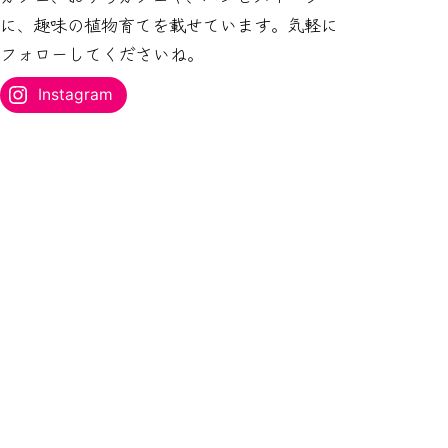
ス
に、趣味の植物育てを載せています。気軽に
を
フォローしてくださいね。
入
力...
Instagram