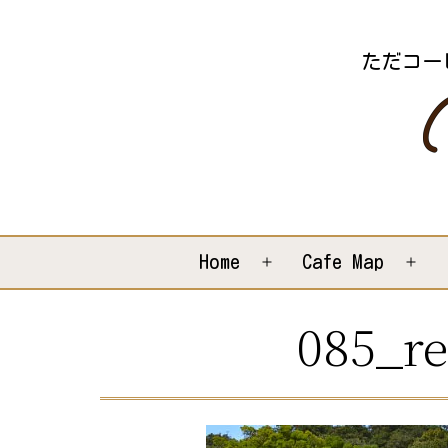
コ
ン
ただコー
テ
ン
ツ
へ
ス
キ
Home
Cafe Map
メ
メ
ッ
ニ
ニ
085_re
プ
ュ
ュ
ー
ー
を
を
開
開