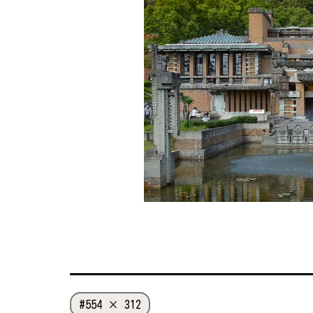
く
く
フ
554 × 312