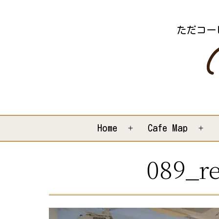
コ
ン
ただコー
テ
ン
ツ
へ
ス
キ
Home
Cafe Map
メ
メ
ッ
ニ
ニ
089_re
プ
ュ
ュ
ー
ー
を
を
開
開