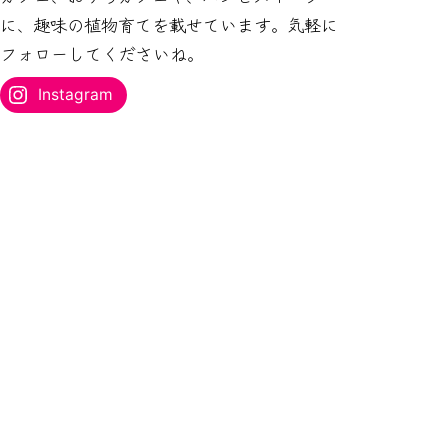
ス
に、趣味の植物育てを載せています。気軽に
を
フォローしてくださいね。
入
力...
Instagram