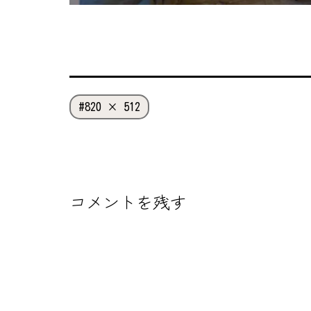
フ
820 × 512
ル
サ
イ
ズ
コメントを残す