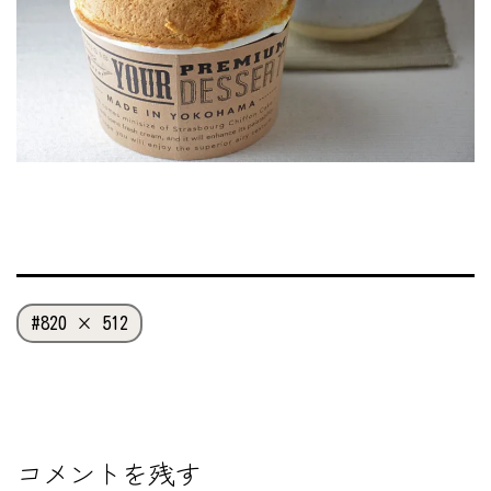
フ
820 × 512
ル
サ
イ
ズ
コメントを残す