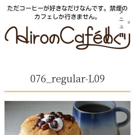
コ
ただコーヒーが好きなだけなんです。禁煙の
メ
ン
カフェしか行きません。
ニ
テ
ュ
ー
ン
ツ
へ
ス
076_regular-L09
キ
ッ
プ