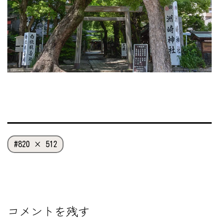
フ
820 × 512
ル
サ
イ
ズ
コメントを残す