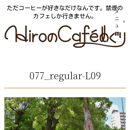
コ
ただコーヒーが好きなだけなんです。禁煙の
メ
ン
カフェしか行きません。
ニ
テ
ュ
ー
ン
ツ
へ
ス
077_regular-L09
キ
ッ
プ