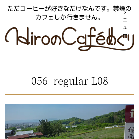
コ
ただコーヒーが好きなだけなんです。禁煙の
メ
ン
カフェしか行きません。
ニ
テ
ュ
ー
ン
ツ
へ
ス
056_regular-L08
キ
ッ
プ