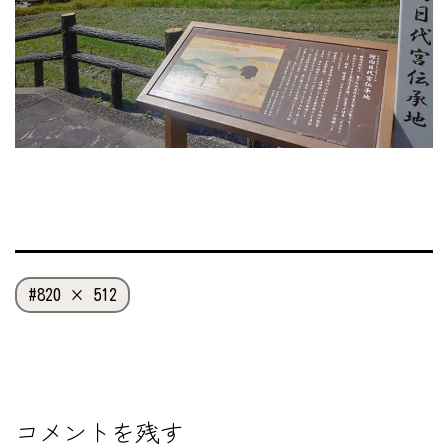
フ
820 × 512
ル
サ
イ
ズ
コメントを残す