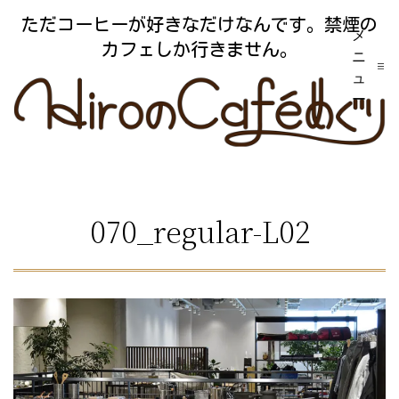
コ
ただコーヒーが好きなだけなんです。禁煙の
メ
ン
カフェしか行きません。
ニ
テ
ュ
ー
ン
ツ
へ
ス
070_regular-L02
キ
ッ
プ