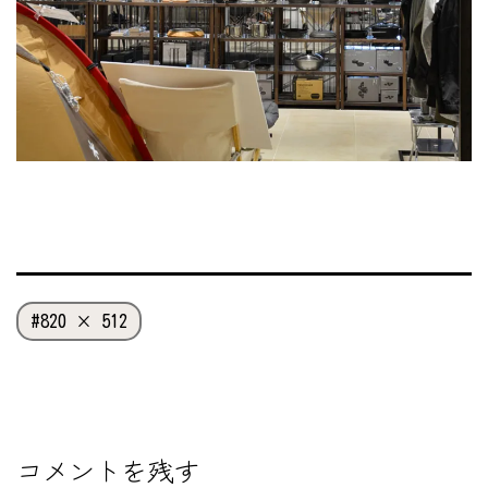
フ
820 × 512
ル
サ
イ
ズ
コメントを残す