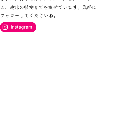
ス
に、趣味の植物育てを載せています。気軽に
を
フォローしてくださいね。
入
力...
Instagram