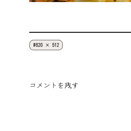
フ
820 × 512
ル
サ
イ
ズ
コメントを残す