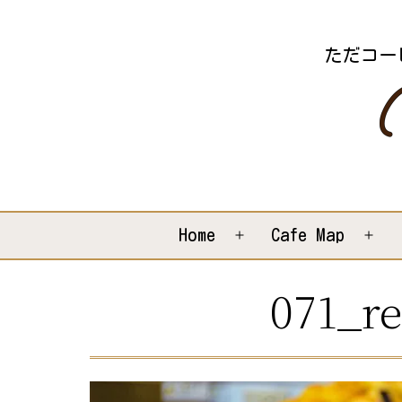
コ
ン
ただコー
テ
ン
ツ
へ
ス
キ
Home
Cafe Map
メ
メ
ッ
ニ
ニ
071_re
プ
ュ
ュ
ー
ー
を
を
開
開