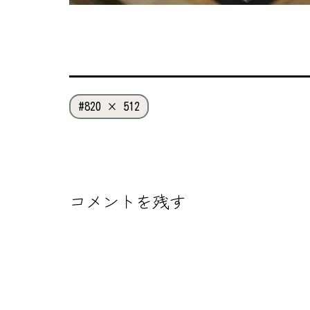
フ
820 × 512
ル
サ
イ
ズ
コメントを残す