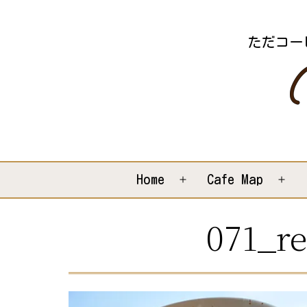
コ
ン
ただコー
テ
ン
ツ
へ
ス
キ
Home
Cafe Map
メ
メ
ッ
ニ
ニ
071_re
プ
ュ
ュ
ー
ー
を
を
開
開