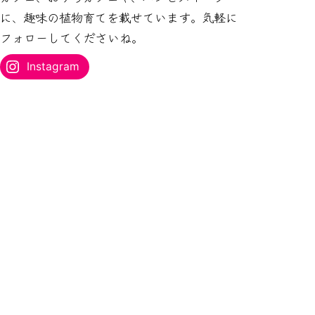
ス
に、趣味の植物育てを載せています。気軽に
を
フォローしてくださいね。
入
力...
Instagram