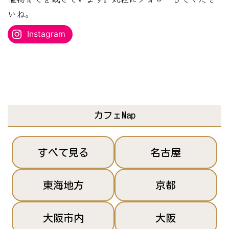
を
いね。
入
Instagram
力...
カフェMap
すべて見る
名古屋
東海地方
京都
大阪市内
大阪