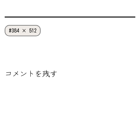
フ
384 × 512
ル
サ
イ
ズ
コメントを残す