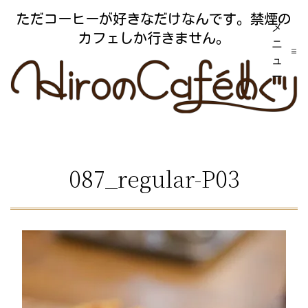
コ
ただコーヒーが好きなだけなんです。禁煙の
メ
ン
カフェしか行きません。
ニ
テ
ュ
ー
ン
ツ
へ
ス
087_regular-P03
キ
ッ
プ