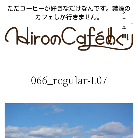
コ
ただコーヒーが好きなだけなんです。禁煙の
メ
ン
カフェしか行きません。
ニ
テ
ュ
ー
ン
ツ
へ
ス
066_regular-L07
キ
ッ
プ