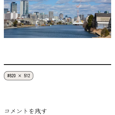
フ
820 × 512
ル
サ
イ
ズ
コメントを残す